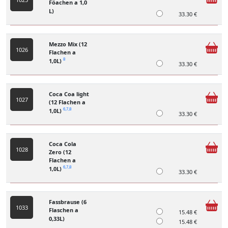
Föachen a 1,0
L)
33.30 €
Mezzo Mix (12
1026
Flachen a
1,0L)
8
33.30 €
Coca Coa light
1027
(12 Flachen a
1,0L)
6,7,8
33.30 €
Coca Cola
1028
Zero (12
Flachen a
1,0L)
6,7,8
33.30 €
Fassbrause (6
1033
Flaschen a
15.48 €
0,33L)
15.48 €