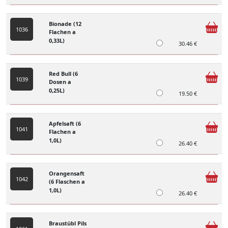
Bionade (12
1036
Flachen a
0,33L)
30.46 €
Red Bull (6
1039
Dosen a
0,25L)
19.50 €
Apfelsaft (6
1041
Flachen a
1,0L)
26.40 €
Orangensaft
1042
(6 Flaschen a
1,0L)
26.40 €
Braustübl Pils