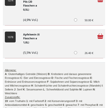
1074
Pils (20
Flaschen a
0,5L)
(4,9% Vol.)
50.00 €
Apfelwein (6
1078
Flaschen a
1,0L)
(5,5% Vol.)
26.40 €
Allergene:
A
: Glutenhaltiges Getreide (Weizen)
B
: Krebstiere und daraus gewonnene
Erzeugnisse
C
: Eier und Eierzeugnisse
D
: Fische und Fischerzeugnisse
E
:
Erdnüsse und Erdnusserzeugnisse
F
: Sojabohnen und Sojaerzeugnisse
G
: Milch
und Milcherzeugnisse
H
: Schalenfrüchte und Schalenfruchterzeugnisse (Mandeln)
I
:
Sellerie
J
: Senf
K
: Sesamsamen
L
: Schwefeldioxid und Sulphite
M
: Lupinen
N
:
Weichtiere
Zusatzstoffe:
19
: vom Truthahn
1
: mit Farbstoff
2
: mit Konservierungsstoff
3
: mit
Antioxidationsmittel
4
: geschwärtz
5
: geschwefelt
6
: gewachst
7
: mit Phosphat
8
: mit