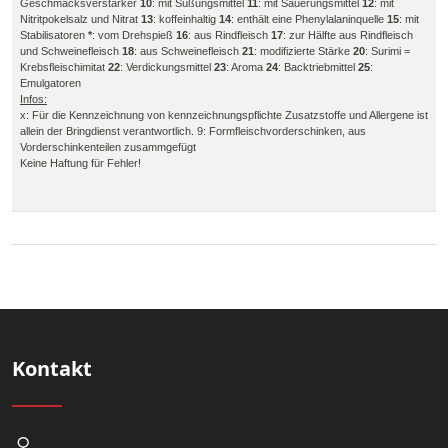
Geschmacksverstärker
10
: mit Süßungsmittel
11
: mit Säuerungsmittel
12
: mit
Nitritpokelsalz und Nitrat
13
: koffeinhaltig
14
: enthält eine Phenylalaninquelle
15
: mit
Stabilisatoren
*
: vom Drehspieß
16
: aus Rindfleisch
17
: zur Hälfte aus Rindfleisch
und Schweinefleisch
18
: aus Schweinefleisch
21
: modifizierte Stärke
20
: Surimi =
Krebsfleischimitat
22
: Verdickungsmittel
23
: Aroma
24
: Backtriebmittel
25
:
Emulgatoren
Infos:
x: Für die Kennzeichnung von kennzeichnungspflichte Zusatzstoffe und Allergene ist
allein der Bringdienst verantwortlich. 9: Formfleischvorderschinken, aus
Vorderschinkenteilen zusammgefügt
Keine Haftung für Fehler!
Kontakt