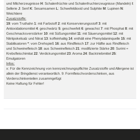
und Milcherzeugnisse
H
: Schalenfrüchte und Schalenfruchterzeugnisse (Mandeln)
I
:
Sellerie
J
: Senf
K
: Sesamsamen
L
: Schwefeldioxid und Sulphite
M
: Lupinen
N
:
Weichtiere
Zusatzstoffe:
19
: vom Truthahn
1
: mit Farbstoff
2
: mit Konservierungsstoff
3
: mit
Antioxidationsmittel
4
: geschwärtz
5
: geschwefelt
6
: gewachst
7
: mit Phosphat
8
: mit
Geschmacksverstärker
10
: mit Süßungsmittel
11
: mit Säuerungsmittel
12
: mit
Nitritpokelsalz und Nitrat
13
: koffeinhaltig
14
: enthält eine Phenylalaninquelle
15
: mit
Stabilisatoren
*
: vom Drehspieß
16
: aus Rindfleisch
17
: zur Hälfte aus Rindfleisch
und Schweinefleisch
18
: aus Schweinefleisch
21
: modifizierte Stärke
20
: Surimi =
Krebsfleischimitat
22
: Verdickungsmittel
23
: Aroma
24
: Backtriebmittel
25
:
Emulgatoren
Infos:
x: Für die Kennzeichnung von kennzeichnungspflichte Zusatzstoffe und Allergene ist
allein der Bringdienst verantwortlich. 9: Formfleischvorderschinken, aus
Vorderschinkenteilen zusammgefügt
Keine Haftung für Fehler!