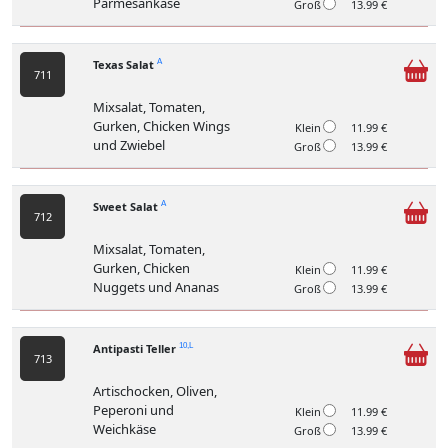
Parmesankäse
Groß
13.99 €
Texas Salat
A
711
Mixsalat, Tomaten,
Gurken, Chicken Wings
Klein
11.99 €
und Zwiebel
Groß
13.99 €
Sweet Salat
A
712
Mixsalat, Tomaten,
Gurken, Chicken
Klein
11.99 €
Nuggets und Ananas
Groß
13.99 €
Antipasti Teller
10,L
713
Artischocken, Oliven,
Peperoni und
Klein
11.99 €
Weichkäse
Groß
13.99 €