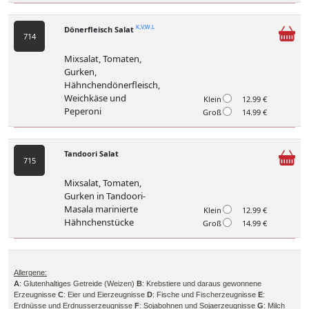
Dönerfleisch Salat
K,V,W,L
714
Mixsalat, Tomaten,
Gurken,
Hähnchendönerfleisch,
Weichkäse und
Klein
12.99 €
Peperoni
Groß
14.99 €
Tandoori Salat
715
Mixsalat, Tomaten,
Gurken in Tandoori-
Masala marinierte
Klein
12.99 €
Hähnchenstücke
Groß
14.99 €
Allergene:
A
: Glutenhaltiges Getreide (Weizen)
B
: Krebstiere und daraus gewonnene
Erzeugnisse
C
: Eier und Eierzeugnisse
D
: Fische und Fischerzeugnisse
E
:
Erdnüsse und Erdnusserzeugnisse
F
: Sojabohnen und Sojaerzeugnisse
G
: Milch