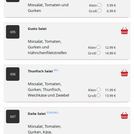
Mixsalat, Tomaten und
Klein
5.99 €
Gurken
Groß
6.99 €
Gusto Salat
695
Mixsalat, Tomaten,
Gurken und
Klein
12.99 €
Hähnchenfiletstreifen
Groß
14.99 €
Thunfisch Salat
I,K,L
696
Mixsalat, Tomaten,
Gurken, Thunfisch,
Klein
11.99 €
Weichkäse und Zwiebel
Groß
13.99 €
Italia Salat
2,3,4,5,I,K,L
697
Mixsalat, Tomaten,
Gurken, Käse,