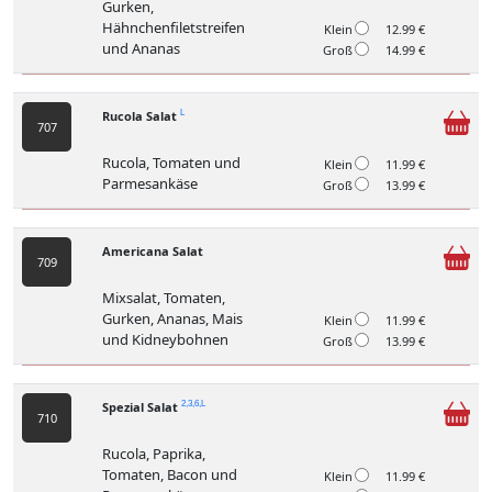
Gurken,
Hähnchenfiletstreifen
Klein
12.99 €
und Ananas
Groß
14.99 €
Rucola Salat
L
707
Rucola, Tomaten und
Klein
11.99 €
Parmesankäse
Groß
13.99 €
Americana Salat
709
Mixsalat, Tomaten,
Gurken, Ananas, Mais
Klein
11.99 €
und Kidneybohnen
Groß
13.99 €
Spezial Salat
2,3,6,L
710
Rucola, Paprika,
Tomaten, Bacon und
Klein
11.99 €