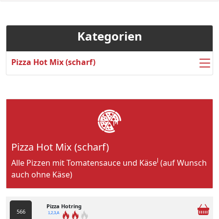
Kategorien
Pizza Hot Mix (scharf)
Pizza Hot Mix (scharf)
l
Alle Pizzen mit Tomatensauce und Käse
(auf Wunsch
auch ohne Käse)
Pizza Hotring
566
1,2,3,A