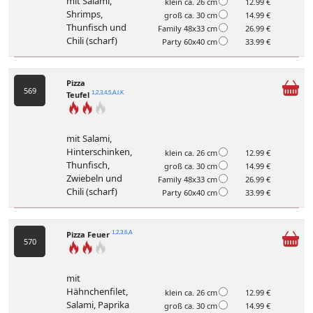
mit Salami,
klein ca. 26 cm
12.99 €
Shrimps,
groß ca. 30 cm
14.99 €
Thunfisch und
Family 48x33 cm
26.99 €
Chili (scharf)
Party 60x40 cm
33.99 €
Pizza
569
Teufel
1,2,3,4,5,A,I,K
mit Salami,
Hinterschinken,
klein ca. 26 cm
12.99 €
Thunfisch,
groß ca. 30 cm
14.99 €
Zwiebeln und
Family 48x33 cm
26.99 €
Chili (scharf)
Party 60x40 cm
33.99 €
Pizza Feuer
1,2,3,6,A
570
mit
Hähnchenfilet,
klein ca. 26 cm
12.99 €
Salami, Paprika
groß ca. 30 cm
14.99 €