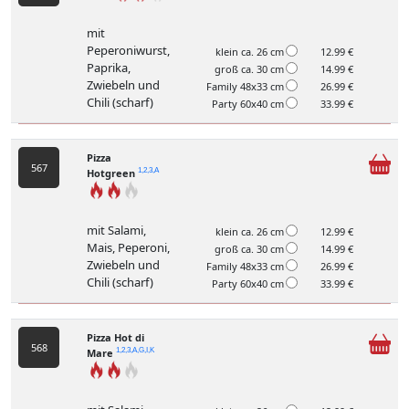
mit
Peperoniwurst,
klein ca. 26 cm
12.99 €
Paprika,
groß ca. 30 cm
14.99 €
Zwiebeln und
Family 48x33 cm
26.99 €
Chili (scharf)
Party 60x40 cm
33.99 €
Pizza
567
Hotgreen
1,2,3,A
mit Salami,
klein ca. 26 cm
12.99 €
Mais, Peperoni,
groß ca. 30 cm
14.99 €
Zwiebeln und
Family 48x33 cm
26.99 €
Chili (scharf)
Party 60x40 cm
33.99 €
Pizza Hot di
568
Mare
1,2,3,A,G,I,K