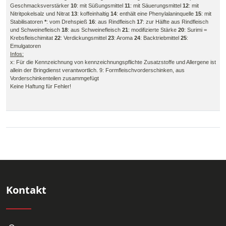
Geschmacksverstärker
10
: mit Süßungsmittel
11
: mit Säuerungsmittel
12
: mit
Nitritpokelsalz und Nitrat
13
: koffeinhaltig
14
: enthält eine Phenylalaninquelle
15
: mit
Stabilisatoren
*
: vom Drehspieß
16
: aus Rindfleisch
17
: zur Hälfte aus Rindfleisch
und Schweinefleisch
18
: aus Schweinefleisch
21
: modifizierte Stärke
20
: Surimi =
Krebsfleischimitat
22
: Verdickungsmittel
23
: Aroma
24
: Backtriebmittel
25
:
Emulgatoren
Infos:
x: Für die Kennzeichnung von kennzeichnungspflichte Zusatzstoffe und Allergene ist
allein der Bringdienst verantwortlich. 9: Formfleischvorderschinken, aus
Vorderschinkenteilen zusammgefügt
Keine Haftung für Fehler!
Kontakt