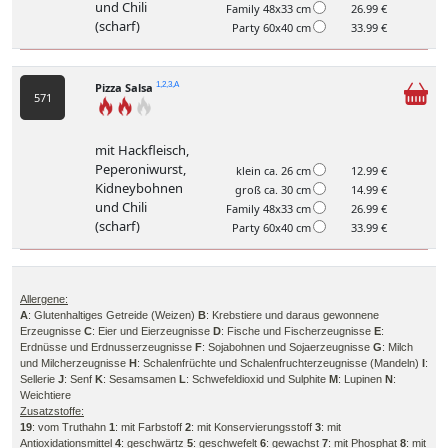
und Chili
Family 48x33 cm
26.99 €
(scharf)
Party 60x40 cm
33.99 €
Pizza Salsa
1,2,3,A
571
mit Hackfleisch,
Peperoniwurst,
klein ca. 26 cm
12.99 €
Kidneybohnen
groß ca. 30 cm
14.99 €
und Chili
Family 48x33 cm
26.99 €
(scharf)
Party 60x40 cm
33.99 €
Allergene:
A
: Glutenhaltiges Getreide (Weizen)
B
: Krebstiere und daraus gewonnene
Erzeugnisse
C
: Eier und Eierzeugnisse
D
: Fische und Fischerzeugnisse
E
:
Erdnüsse und Erdnusserzeugnisse
F
: Sojabohnen und Sojaerzeugnisse
G
: Milch
und Milcherzeugnisse
H
: Schalenfrüchte und Schalenfruchterzeugnisse (Mandeln)
I
:
Sellerie
J
: Senf
K
: Sesamsamen
L
: Schwefeldioxid und Sulphite
M
: Lupinen
N
:
Weichtiere
Zusatzstoffe:
19
: vom Truthahn
1
: mit Farbstoff
2
: mit Konservierungsstoff
3
: mit
Antioxidationsmittel
4
: geschwärtz
5
: geschwefelt
6
: gewachst
7
: mit Phosphat
8
: mit